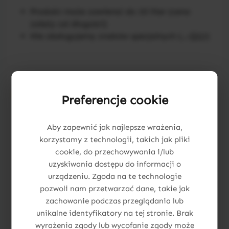
Produkt może zawierać do 10 liter (cena
zależy od długości)
Nie obsługujemy znaków specjalnych (.,-{}()/)
9 opinii
Preferencje cookie
5
/
5
Aby zapewnić jak najlepsze wrażenia,
★
★
★
★
★
korzystamy z technologii, takich jak pliki
cookie, do przechowywania i/lub
uzyskiwania dostępu do informacji o
5 ★
9
urządzeniu. Zgoda na te technologie
4 ★
0
pozwoli nam przetwarzać dane, takie jak
3 ★
0
zachowanie podczas przeglądania lub
unikalne identyfikatory na tej stronie. Brak
2 ★
0
wyrażenia zgody lub wycofanie zgody może