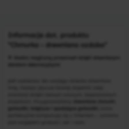
Informacje dot. produktu
"Chmurka - drewniana ozdoba"
🌟
Stwórz magiczną przestrzeń dzięki drewnianym
detalom dekoracyjnym!
Jeśli wybierasz dla swojego dziecka drewniane
imię, możesz jeszcze łatwiej dopełnić całej
aranżacji dzięki naszym uroczym, dopasowanym
dodatkom. Przygotowaliśmy
drewniane chmurki,
gwiazdki, księżyce i spadające gwiazdki
, które
perfekcyjnie komponują się z imieniem – zarówno
pod względem grubości, jak i stylu.