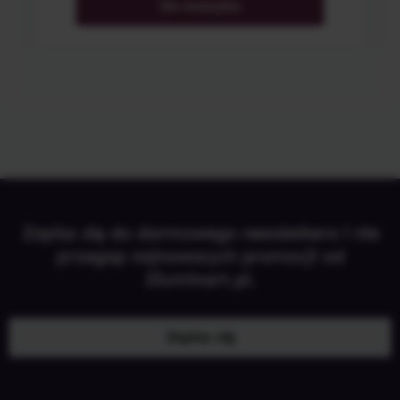
Do koszyka
Zapisz się do darmowego newslettera i nie
przegap najnowszych promocji od
Illuminart.pl.
Zapisz się