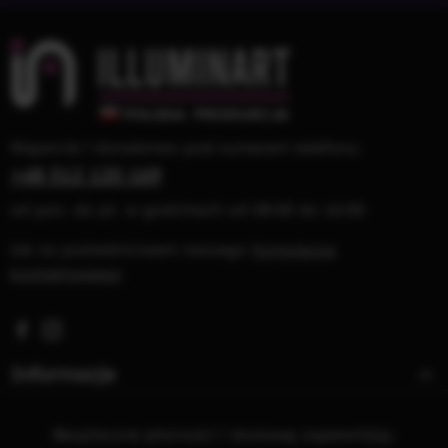
Wsparcie i doradztwo pod numerem telefonu:
+48 512 120 169
od pon. do pt. w godzinach od 08:00 do 16:00
lub za pośrednictwem naszego
formularza
kontaktowego
Visit us on Facebook – opens in a new browser tab (exter
Check us out on Instagram – opens in a new browser 
Informacje
Bezpieczne płatności i dostawę zapewniają: