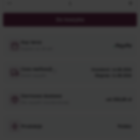
Ilość produktu: Wprowadź żądaną ilość lub 
Do koszyka
Kup teraz
PayPo
Zapłać za 30 dni
Czas realizacji
Standard: 14.08.2026
Dzień wysyłki
Ekspres: 11.08.2026
Darmowa dostawa
od 350,00 zł
Dla wysyłki standardowej
Produkcja
Polska