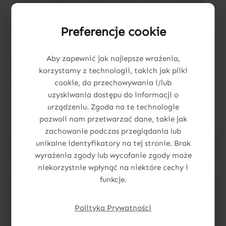
mnóstwo! Razem tworzą zestaw, który zamienia
zwykłą ścianę w piękną, spersonalizowaną
dekorację.
Preferencje cookie
Uzupełnij imię o te drobne detale i spraw, by
Aby zapewnić jak najlepsze wrażenia,
przestrzeń malucha była jeszcze bardziej
korzystamy z technologii, takich jak pliki
magiczna i wyjątkowa. 🌙✨
cookie, do przechowywania i/lub
uzyskiwania dostępu do informacji o
urządzeniu. Zgoda na te technologie
pozwoli nam przetwarzać dane, takie jak
zachowanie podczas przeglądania lub
unikalne identyfikatory na tej stronie. Brak
wyrażenia zgody lub wycofanie zgody może
niekorzystnie wpłynąć na niektóre cechy i
funkcje.
Pomiń galerię produktów
Dodatki
Polityka Prywatności