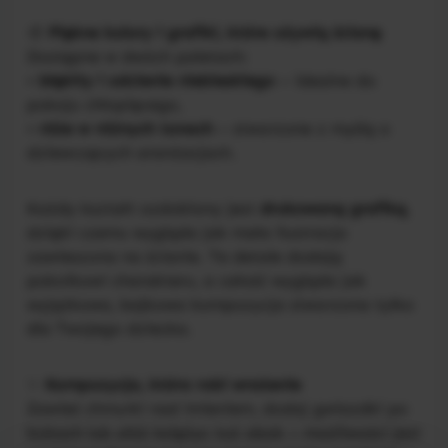
🎨
Piękne kolory i grafiki, które ożywią ścianę
Dostępne w dwóch paletach:
•
błękity i odcienie niebieskiego
– idealne do
pokoju chłopięcego,
•
róże w różnych tonach
– stworzone z myślą o
dziewczęcych aranżacjach.
Każdy kształt ozdobiony jest
drukowaną grafiką
,
dzięki czemu wygląda jak mała ilustracja
zawieszona na ścianie. Te detale dodają
pokoikowi charakteru, a całość wygląda jak
wyjątkowa, bajkowa kompozycja stworzona tylko
dla Twojego dziecka.
✨
Kompozycja, która robi wrażenie
Zawieś chmurki nad imieniem, dodaj gwiazdki po
bokach lub ułóż księżyc tuż obok – możliwości jest