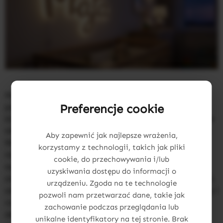
Nadaj wnętrzu osobisty charakter dzięki
Preferencje cookie
podświetlanym imionom LED. To unikalne dekoracje
ścienne, które nie tylko pięknie wyglądają za dnia, ale
wieczorem zamieniają się w przytulne źródło światła.
Aby zapewnić jak najlepsze wrażenia,
Wykonane z naturalnej sklejki, jako dębowa lampka
korzystamy z technologii, takich jak pliki
nocna lub jako neon na przeźroczystej pleksi i
cookie, do przechowywania i/lub
wyposażone w energooszczędne oświetlenie LED,
uzyskiwania dostępu do informacji o
stanowią idealny dodatek do pokoju dziecka, sypialni,
urządzeniu. Zgoda na te technologie
salonu czy nawet biura. Możesz wybrać imię, czcionkę i
pozwoli nam przetwarzać dane, takie jak
rozmiar, tworząc wyjątkową, spersonalizowaną
zachowanie podczas przeglądania lub
dekorację. Podświetlane imię to także doskonały
unikalne identyfikatory na tej stronie. Brak