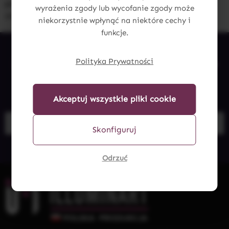
pomysł na prezent – pełen ciepła, magii i osobistego
wyrażenia zgody lub wycofanie zgody może
znaczenia.
niekorzystnie wpłynąć na niektóre cechy i
funkcje.
Polityka Prywatności
Zapisz się do darmowego newslettera i nie
przegap najnowszych promocji od
Illuminart.pl.
Akceptuj wszystkie pliki cookie
Zapisz się
Skonfiguruj
Odrzuć