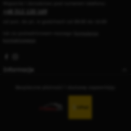
Wsparcie i doradztwo pod numerem telefonu:
+48 512 120 169
od pon. do pt. w godzinach od 08:00 do 16:00
lub za pośrednictwem naszego
formularza
kontaktowego
Visit us on Facebook – opens in a new browser tab (exter
Check us out on Instagram – opens in a new browser 
Informacje
Bezpieczne płatności i dostawę zapewniają: