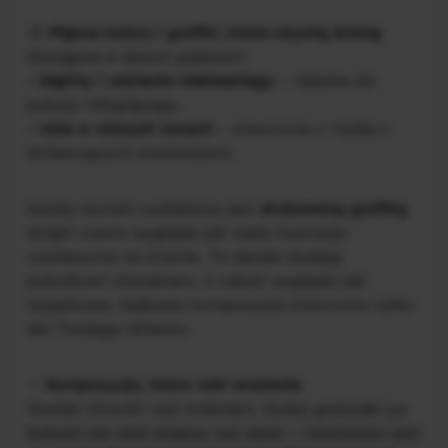
🎨
Piękne kolory i grafiki, które ożywią ścianę
Dostępne w dwóch paletach:
•
błękity i odcienie niebieskiego
– idealne do
pokoju chłopięcego,
•
róże w różnych tonach
– stworzone z myślą o
dziewczęcych aranżacjach.
Każdy kształt ozdobiony jest
drukowaną grafiką
,
dzięki czemu wygląda jak mała ilustracja
zawieszona na ścianie. Te detale dodają
pokoikowi charakteru, a całość wygląda jak
wyjątkowa, bajkowa kompozycja stworzona tylko
dla Twojego dziecka.
✨
Kompozycja, która robi wrażenie
Zawieś chmurki nad imieniem, dodaj gwiazdki po
bokach lub ułóż księżyc tuż obok – możliwości jest