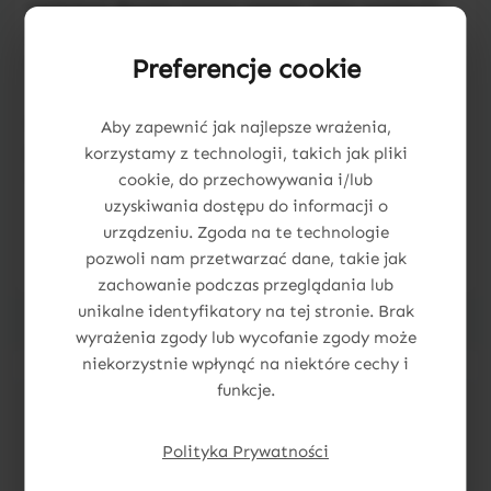
mnóstwo! Razem tworzą zestaw, który zamienia
zwykłą ścianę w piękną, spersonalizowaną
dekorację.
Preferencje cookie
Uzupełnij imię o te drobne detale i spraw, by
Aby zapewnić jak najlepsze wrażenia,
przestrzeń malucha była jeszcze bardziej
korzystamy z technologii, takich jak pliki
magiczna i wyjątkowa. 🌙✨
cookie, do przechowywania i/lub
uzyskiwania dostępu do informacji o
urządzeniu. Zgoda na te technologie
pozwoli nam przetwarzać dane, takie jak
zachowanie podczas przeglądania lub
unikalne identyfikatory na tej stronie. Brak
wyrażenia zgody lub wycofanie zgody może
niekorzystnie wpłynąć na niektóre cechy i
funkcje.
Pomiń galerię produktów
Dodatki
Polityka Prywatności