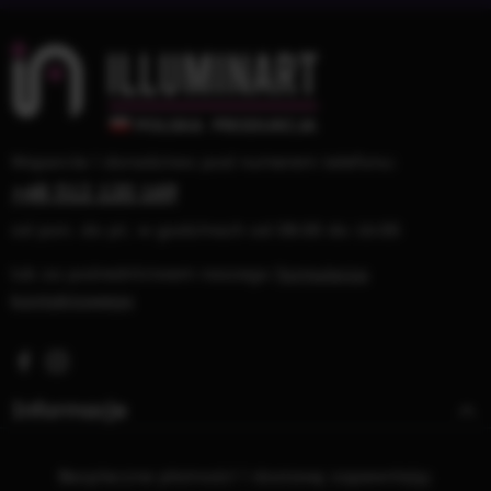
Wsparcie i doradztwo pod numerem telefonu:
+48 512 120 169
od pon. do pt. w godzinach od 08:00 do 16:00
lub za pośrednictwem naszego
formularza
kontaktowego
Visit us on Facebook – opens in a new browser tab (exter
Check us out on Instagram – opens in a new browser 
Informacje
Bezpieczne płatności i dostawę zapewniają: