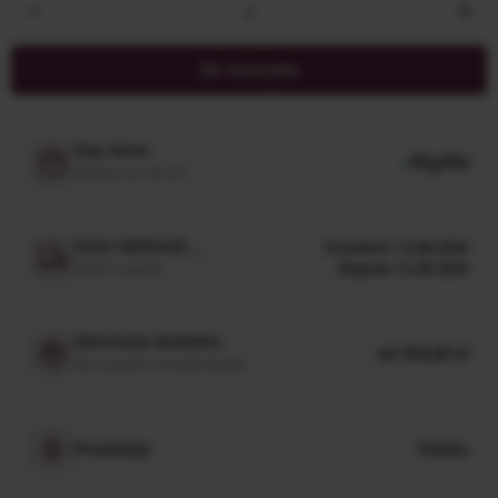
Ilość produktu: Wprowadź żądaną ilość lub 
Do koszyka
Kup teraz
PayPo
Zapłać za 30 dni
Czas realizacji
Standard: 14.08.2026
Dzień wysyłki
Ekspres: 11.08.2026
Darmowa dostawa
od 350,00 zł
Dla wysyłki standardowej
Produkcja
Polska