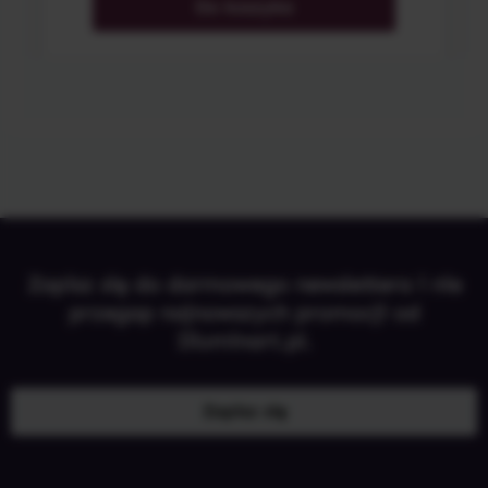
Do koszyka
Zapisz się do darmowego newslettera i nie
przegap najnowszych promocji od
Illuminart.pl.
Zapisz się