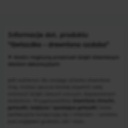
Informacje dot. produktu
"Gwiazdka - drewniana ozdoba"
🌟
Stwórz magiczną przestrzeń dzięki drewnianym
detalom dekoracyjnym!
Jeśli wybierasz dla swojego dziecka drewniane
imię, możesz jeszcze łatwiej dopełnić całej
aranżacji dzięki naszym uroczym, dopasowanym
dodatkom. Przygotowaliśmy
drewniane chmurki,
gwiazdki, księżyce i spadające gwiazdki
, które
perfekcyjnie komponują się z imieniem – zarówno
pod względem grubości, jak i stylu.