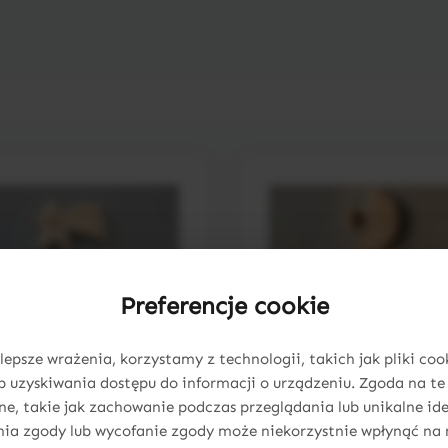
Preferencje cookie
adająca gwiazda –
Śpiący księżyc –
lepsze wrażenia, korzystamy z technologii, takich jak pliki coo
ewniana ozdoba
drewniana ozdoba
 uzyskiwania dostępu do informacji o urządzeniu. Zgoda na te
olor ozdoby:
Kolor ozdoby:
, takie jak zachowanie podczas przeglądania lub unikalne ide
ebieski
|
Rozmiar
Niebieski
|
Rozmiar
nia zgody lub wycofanie zgody może niekorzystnie wpłynąć na 