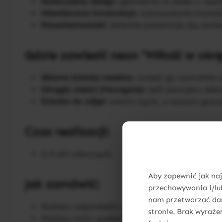
Nowoczesny design
: geometria to jeden z najs
Niewidoczna konstrukcja
: zastosowanie krystal
Wszechstronność
: świetnie prezentuje się zar
Gdzie zawiesić neon "Miłość w okr
Główna ścianka weselna
: umieść go centralnie 
Okrągły stelaż (Moongate)
: jeśli planujesz de
Ścianka do zdjęć
: stwórz kącik, w którym gośc
Czas realizacji:
3–5 dni roboczych.
Aby zapewnić jak naj
Jak zamówić:
przechowywania i/lub
nam przetwarzać dane
Wybierz odpowiedni wariant rozmiarowy,
stronie. Brak wyraże
Wybierz kolor podświetlenia napisu,