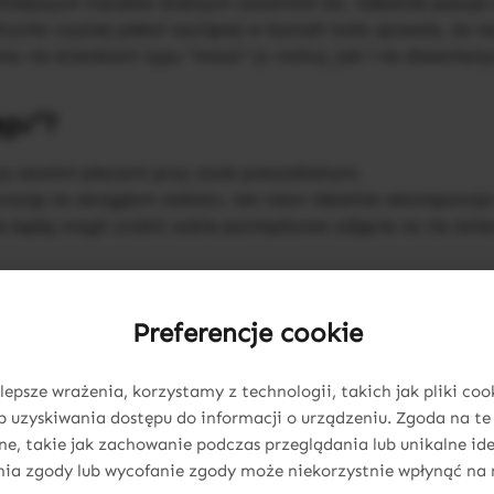
ilniejszych trendów ślubnych ostatnich lat. Idealnie pasuj
icznie czystej pleksi wyciętej w kształt koła sprawia, że 
ówno na ściankach typu "moos" (z mchu), jak i na drewnian
ęgu"?
za swoimi plecami przy stole prezydialnym.
korację na okrągłym stelażu, ten neon idealnie wkomponuje
ie będą mogli zrobić sobie pamiątkowe zdjęcie na tle świ
Preferencje cookie
lepsze wrażenia, korzystamy z technologii, takich jak pliki coo
 uzyskiwania dostępu do informacji o urządzeniu. Zgoda na te
, takie jak zachowanie podczas przeglądania lub unikalne ide
nia zgody lub wycofanie zgody może niekorzystnie wpłynąć na 