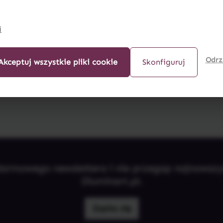
mówienie, a my zajmiemy się resztą.
i
Odrz
 – napisz do nas!
Akceptuj wszystkie pliki cookie
Skonfiguruj
darmowego newslettera i nie przegap najnowsz
Illuminart.pl.
Zapisz się