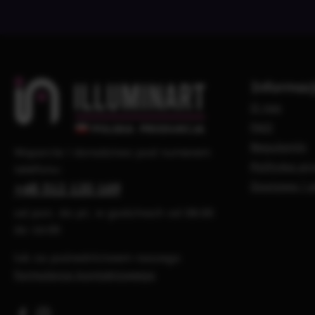
Informac
O nas
FAQ
Regulamin
Wsparcie i doradztwo pod numerem
Polityka pr
telefonu:
Dostawa i p
+48 512 120 169
od pon. do pt. w godzinach od 08:00
do 16:00
lub za pośrednictwem naszego
formularza kontaktowego
Visit us on Facebook – opens in a new browser tab (exte
Check us out on Instagram – opens in a new browser