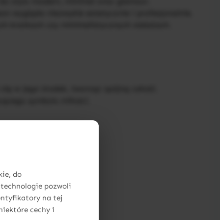
e do stylu modern, minimal oraz glamour.
neon wygląda niezwykle estetycznie i profesjonalnie.
ych kratkach czy minimalistycznych stelażach.
 się w jego środek, tworząc spójną całość.
ecącego symbolu miłości.
kie, do
 technologie pozwoli
ntyfikatory na tej
niektóre cechy i