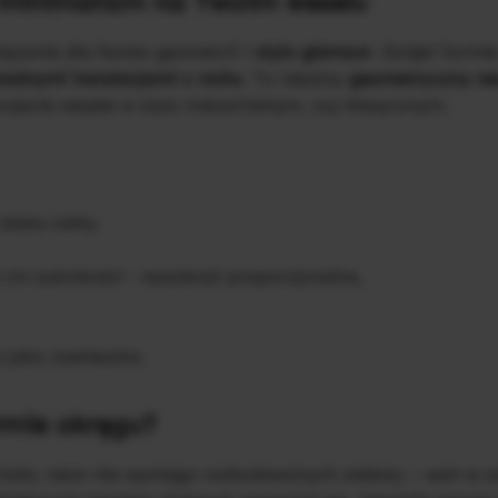
 minimalizm na Twoim weselu
ązanie dla fanów geometrii i
stylu glamour
. Dzięki formi
modnymi instalacjami z mchu
. To idealny
geometryczny ne
ujecie wesele w stylu industrialnym, czy klasycznym.
biało-żółty
0 cm szerokości - wysokość proporcjonalna,
 jako zawieszka.
rmie okręgu?
w koło, neon nie wymaga rozbudowanych stelaży – sam w so