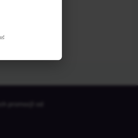
uć
ych promocji od