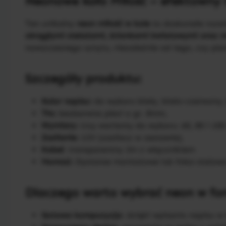
Neonowe koło Miłość – efektowny
Ten unikalny
neon miłość w kole
to doskonałe rozwi
okrągłymi stelażami, ściankami kwiatowymi oraz 
nowoczesnego sznytu, niezależnie od tego, czy plan
Szczegóły produktu:
Kolor napisu:
do wyboru biały, biało-czerwony, 
Tło:
bezbarwna plexi o gr. 8mm,
Wymiary:
trzy warianty do wyboru: 60, 80 i 10
Zasilanie:
12V (zasilacz w zestawie),
Kabel
: transparentny 2m z włącznikiem
Montaż:
Dystanse montażowe lub linka stalowa
Dlaczego warto wybrać neon w fo
Gotowa kompozycja
: dzięki wpisaniu napisu 