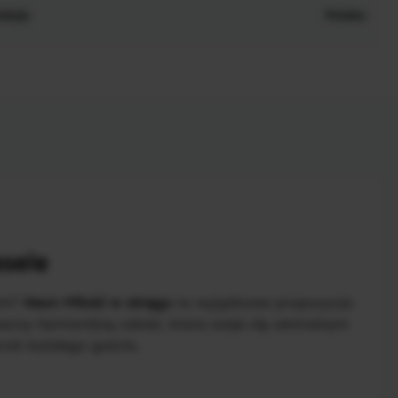
ukcja
Polska
sele
nem?
Neon Miłość w okręgu
to wyjątkowa propozycja
orzy harmonijną całość, która staje się centralnym
zrok każdego gościa.