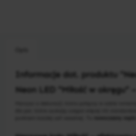
Opis
Informacje dot. produktu "Ne
Neon LED "Miłość w okręgu" 
Marzysz o dekoracji, która połączy w sobie roma
dla par, które szukają czegoś więcej niż standardo
punktem każdej sali weselnej. To
nowoczesny napis