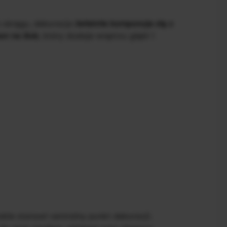
e okręgu, dekoracja
świetnie komponuje się z
on na ślub
, który dodaje wnętrzu głębi i
bie stanowi centralny punkt dekoracji.