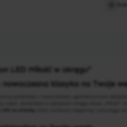
Prod
on LED Miłość w okręgu"
– nowoczesna klasyka na Twoje we
ntyczną symbolikę z nowoczesnym, geometrycznym desig
wy napis. Zamknięte w subtelnym okręgu słowo „Miłość” tw
 LED na ściankę
, który zachwyca elegancją i przyciąga w