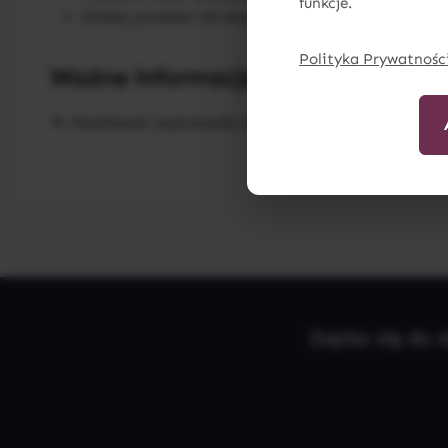
funkcje.
Dodaj produkt do koszyka, potwierdź swoje za
Polityka Prywatnośc
Ważne informacje:
🔧 Możliwość wykonania innych wzorów i rozmiarów
Zapisz się do 