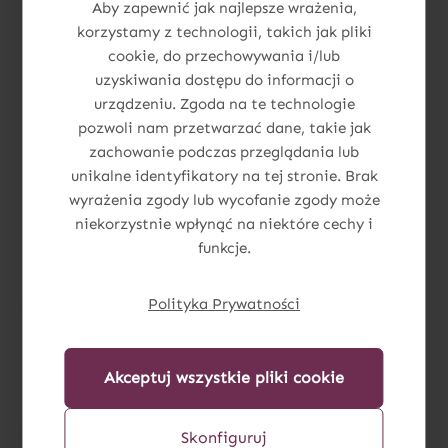
Aby zapewnić jak najlepsze wrażenia,
Kolor napisu:
do wyboru biały, żółty, czerwony
korzystamy z technologii, takich jak pliki
i niebieski
cookie, do przechowywania i/lub
Tło:
bezbarwna pleksi o gr. 8mm
uzyskiwania dostępu do informacji o
Wymiary:
trzy warianty do wyboru: 30, 35 i 40
urządzeniu. Zgoda na te technologie
cm wysokości (pierwsza litera pojedynczego
pozwoli nam przetwarzać dane, takie jak
napisu) - szerokość proporcjonalna
zachowanie podczas przeglądania lub
Zasilanie:
12V (zasilacz w zestawie)
unikalne identyfikatory na tej stronie. Brak
Kabel
: transparentny 2m z włącznikiem
wyrażenia zgody lub wycofanie zgody może
Montaż:
Dystanse montażowe lub linka
niekorzystnie wpłynąć na niektóre cechy i
stalowa jako zawieszka.
funkcje.
Czas realizacji:
Polityka Prywatności
3–5 dni roboczych.
Akceptuj wszystkie pliki cookie
Jak zamówić:
Skonfiguruj