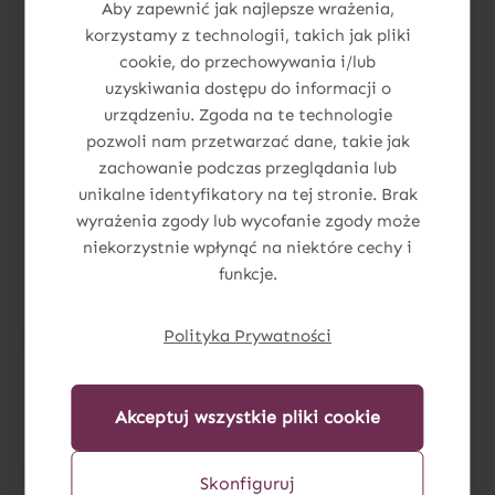
Aby zapewnić jak najlepsze wrażenia,
Kolor napisu:
do wyboru biały, żółty, czerwony
korzystamy z technologii, takich jak pliki
i niebieski
cookie, do przechowywania i/lub
Tło:
bezbarwna pleksi o gr. 8mm
uzyskiwania dostępu do informacji o
Wymiary:
trzy warianty do wyboru: 30, 35 i 40
urządzeniu. Zgoda na te technologie
cm wysokości (pierwsza litera pojedynczego
pozwoli nam przetwarzać dane, takie jak
napisu) - szerokość proporcjonalna
zachowanie podczas przeglądania lub
Zasilanie:
12V (zasilacz w zestawie)
unikalne identyfikatory na tej stronie. Brak
Kabel
: transparentny 2m z włącznikiem
wyrażenia zgody lub wycofanie zgody może
Montaż:
Dystanse montażowe lub linka
niekorzystnie wpłynąć na niektóre cechy i
stalowa jako zawieszka.
funkcje.
Czas realizacji:
Polityka Prywatności
3–5 dni roboczych.
Akceptuj wszystkie pliki cookie
Jak zamówić:
Skonfiguruj