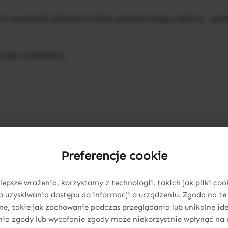
 cm wysokości (pierwsza litera pojedynczego napisu) - sze
 jako zawieszka.
Preferencje cookie
byś otrzymać - do 12 znaków na 1 pozycję w koszyku (np.
lepsze wrażenia, korzystamy z technologii, takich jak pliki coo
 uzyskiwania dostępu do informacji o urządzeniu. Zgoda na te
, takie jak zachowanie podczas przeglądania lub unikalne ide
nia zgody lub wycofanie zgody może niekorzystnie wpłynąć na 