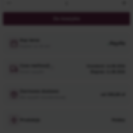
Ilość produktu: Wprowadź żądaną ilość lub 
Do koszyka
Kup teraz
PayPo
Zapłać za 30 dni
Czas realizacji
Standard: 14.08.2026
Dzień wysyłki
Ekspres: 11.08.2026
Darmowa dostawa
od 350,00 zł
Dla wysyłki standardowej
Produkcja
Polska