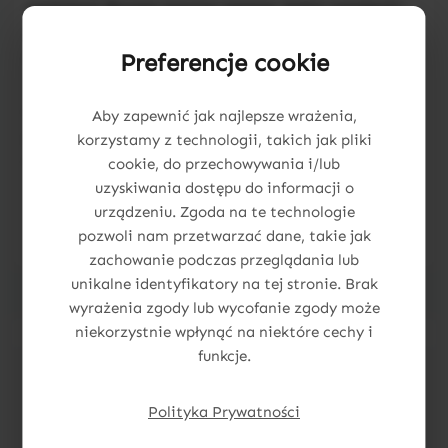
mnóstwo! Razem tworzą zestaw, który zamienia
zwykłą ścianę w piękną, spersonalizowaną
dekorację.
Preferencje cookie
Uzupełnij imię o te drobne detale i spraw, by
Aby zapewnić jak najlepsze wrażenia,
przestrzeń malucha była jeszcze bardziej
korzystamy z technologii, takich jak pliki
magiczna i wyjątkowa. 🌙✨
cookie, do przechowywania i/lub
uzyskiwania dostępu do informacji o
urządzeniu. Zgoda na te technologie
pozwoli nam przetwarzać dane, takie jak
zachowanie podczas przeglądania lub
unikalne identyfikatory na tej stronie. Brak
wyrażenia zgody lub wycofanie zgody może
niekorzystnie wpłynąć na niektóre cechy i
funkcje.
Pomiń galerię produktów
Dodatki
Polityka Prywatności