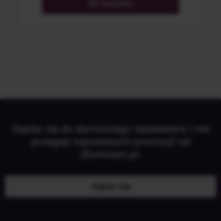
Do koszyka
Zapisz się do darmowego newslettera i nie
przegap najnowszych promocji od
Illuminart.pl.
Zapisz się