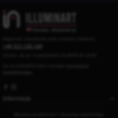
Wsparcie i doradztwo pod numerem telefonu:
+48 512 120 169
od pon. do pt. w godzinach od 08:00 do 16:00
lub za pośrednictwem naszego
formularza
kontaktowego
Visit us on Facebook – opens in a new browser tab (exter
Check us out on Instagram – opens in a new browser 
Informacje
Bezpieczne płatności i dostawę zapewniają: