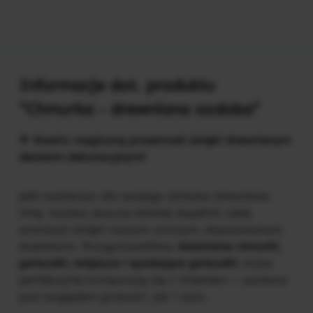
Informacje dot. produktu
"Chmurka - drewniana ozdoba"
🌟
Stwórz magiczną przestrzeń dzięki drewnianym
detalom dekoracyjnym!
Jeśli wybierasz dla swojego dziecka drewniane
imię, możesz jeszcze łatwiej dopełnić całej
aranżacji dzięki naszym uroczym, dopasowanym
dodatkom. Przygotowaliśmy
drewniane chmurki,
gwiazdki, księżyce i spadające gwiazdki
, które
perfekcyjnie komponują się z imieniem – zarówno
pod względem grubości, jak i stylu.