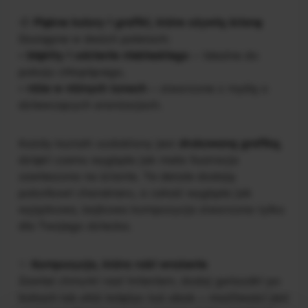
🎨
Piękne kolory i grafiki, które ożywią ścianę
Dostępne w dwóch paletach:
•
błękity i odcienie niebieskiego
– idealne do
pokoju chłopięcego,
•
róże w różnych tonach
– stworzone z myślą o
dziewczęcych aranżacjach.
Każdy kształt ozdobiony jest
drukowaną grafiką
,
dzięki czemu wygląda jak mała ilustracja
zawieszona na ścianie. Te detale dodają
pokoikowi charakteru, a całość wygląda jak
wyjątkowa, bajkowa kompozycja stworzona tylko
dla Twojego dziecka.
✨
Kompozycja, która robi wrażenie
Zawieś chmurki nad imieniem, dodaj gwiazdki po
bokach lub ułóż księżyc tuż obok – możliwości jest